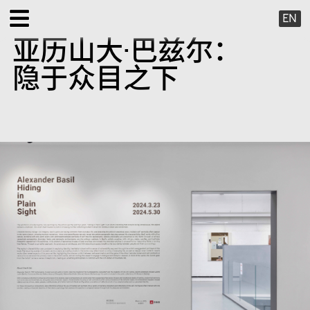
EN
亚历山大·巴兹尔：
展览
隐于众目之下
公共项目
特别项目
X 虚拟
出版项目
支持我们
关于我们