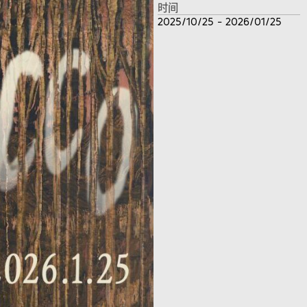
时间
2025/10/25 - 2026/01/25