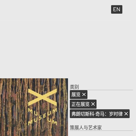
EN
类别
展览
正在展览
弗朗切斯科·奇马：岁时律
策展人与艺术家