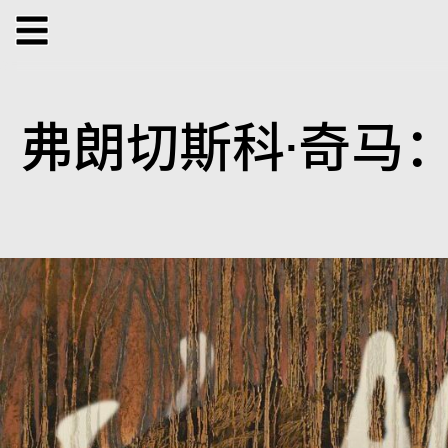
展览
正在展览
过往展览
公共项目
弗朗切斯科·奇马
表演
工作坊
对谈
参与式项目
音乐
放
特别项目
X 虚拟
出版项目
支持我们