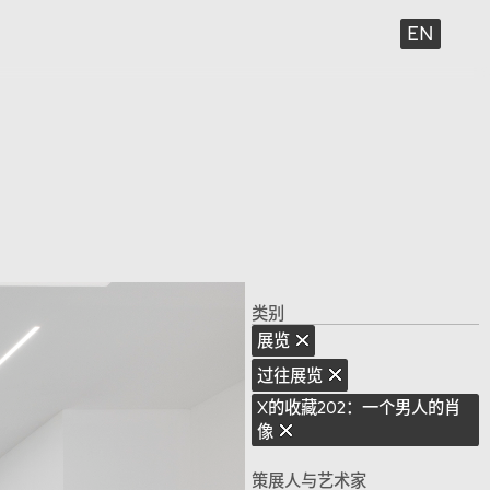
EN
类别
展览
过往展览
X的收藏202：一个男人的肖
像
策展人与艺术家