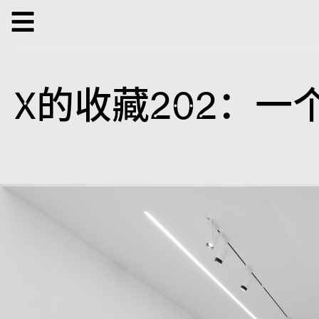
展览
正在展览
过往展览
公共项目
X的收藏202：一
表演
工作坊
对谈
参与式项目
音乐
放
特别项目
X 虚拟
出版项目
支持我们