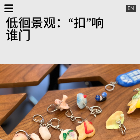
EN
低徊景观：“扣”响
展览
谁门
公共项目
特别项目
X 虚拟
出版项目
支持我们
关于我们