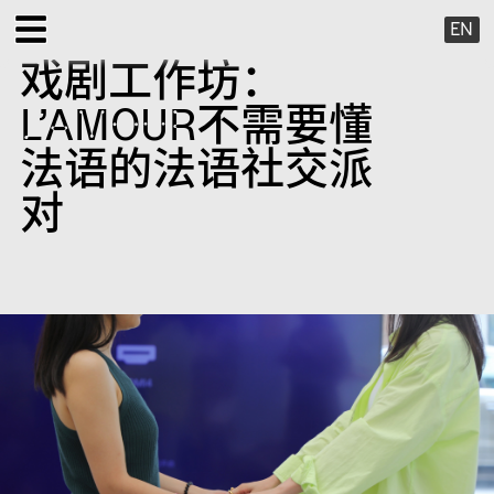
EN
戏剧工作坊：
展览
L’AMOUR不需要懂
公共项目
法语的法语社交派
对
特别项目
X 虚拟
出版项目
支持我们
关于我们