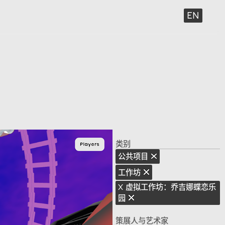
EN
类别
公共项目
工作坊
X 虚拟工作坊：乔吉娜蝶恋乐
园
策展人与艺术家