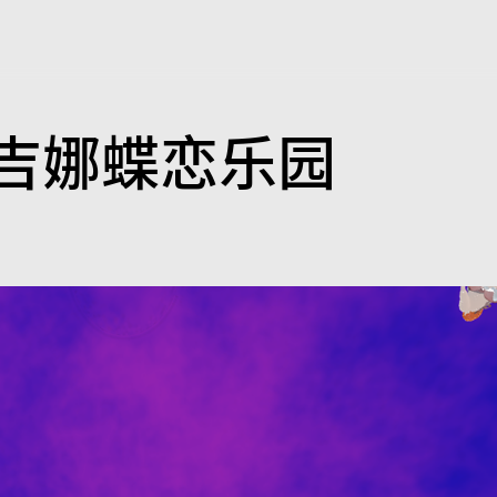
乔吉娜蝶恋乐园
映