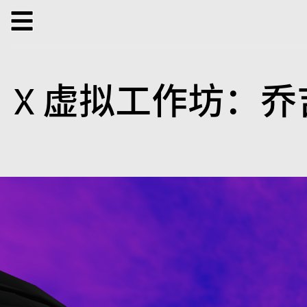
展览
正在展览
过往展览
公共项目
X 虚拟工作坊：
表演
工作坊
对谈
参与式项目
音乐
放
特别项目
X 虚拟
出版项目
支持我们