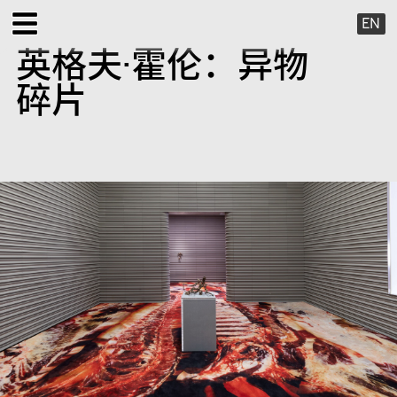
EN
英格夫·霍伦：异物
展览
碎片
公共项目
特别项目
X 虚拟
出版项目
支持我们
关于我们