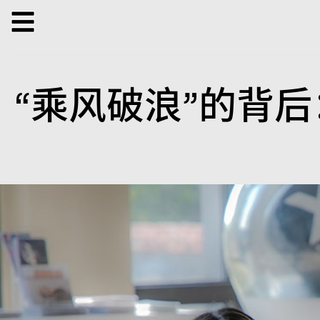
展览
正在展览
过往展览
公共项目
“乘风破浪”的背
表演
工作坊
对谈
参与式项目
音乐
放
特别项目
X 虚拟
出版项目
支持我们