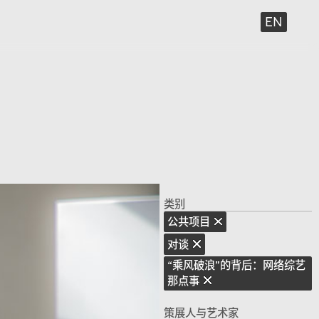
EN
类别
公共项目
对谈
“乘风破浪”的背后：网络综艺
那点事
策展人与艺术家