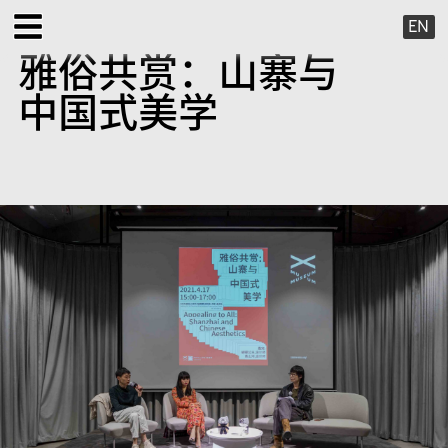
EN
雅俗共赏：山寨与
展览
中国式美学
公共项目
特别项目
X 虚拟
出版项目
支持我们
关于我们